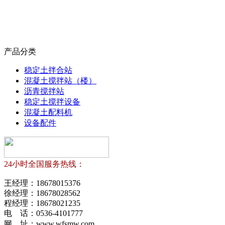
产品分类
稳定土拌合站
混凝土搅拌站（楼）
沥青搅拌站
稳定土搅拌设备
混凝土配料机
设备配件
24小时全国服务热线：
王经理：
18678015376
徐经理：
18678028562
程经理：
18678021235
电 话：
0536-4101777
网 址：
www.wfsmw.com