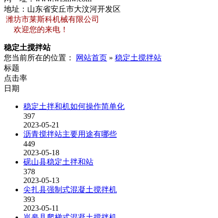
地址：山东省安丘市大汶河开发区
潍坊市莱斯科机械有限公司
欢迎您的来电！
稳定土搅拌站
您当前所在的位置：
网站首页
»
稳定土搅拌站
标题
点击率
日期
稳定土拌和机如何操作简单化
397
2023-05-21
沥青搅拌站主要用途有哪些
449
2023-05-18
砚山县稳定土拌和站
378
2023-05-13
尖扎县强制式混凝土搅拌机
393
2023-05-11
岚皋县爬梯式混凝土搅拌机