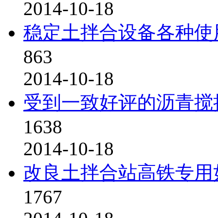
2014-10-18
稳定土拌合设备各种使
863
2014-10-18
受到一致好评的沥青搅
1638
2014-10-18
改良土拌合站高铁专用
1767