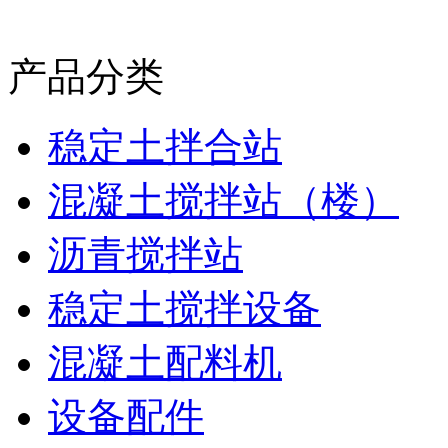
产品分类
稳定土拌合站
混凝土搅拌站（楼）
沥青搅拌站
稳定土搅拌设备
混凝土配料机
设备配件