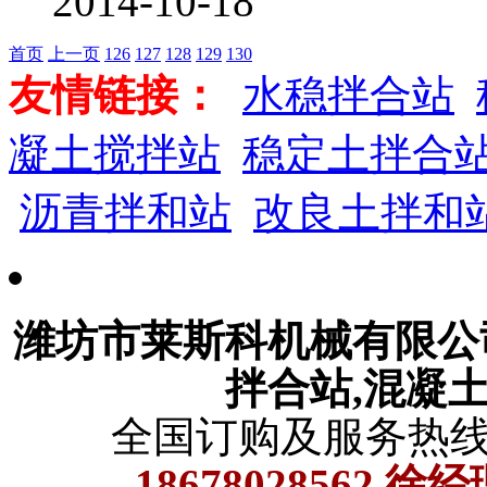
2014-10-18
首页
上一页
126
127
128
129
130
友情链接：
水稳拌合站
凝土搅拌站
稳定土拌合
沥青拌和站
改良土拌和
潍坊市莱斯科机械有限
拌合站,混凝
全国订购及服务热
18678028562 徐