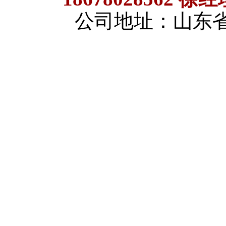
公司地址：山东