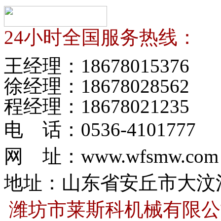
24小时全国服务热线：
王经理：
18678015376
徐经理：
18678028562
程经理：
18678021235
电 话：
0536-4101777
网 址：
www.wfsmw.com
地址：山东省安丘市大汶
潍坊市莱斯科机械有限公