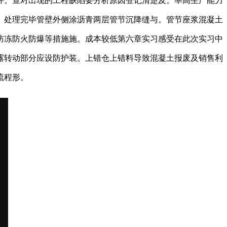
并。查对出现的工程缺陷要分析原因登记清楚及。率高生产能力
。处理完毕管壁外侧涂沥青两层管节沉降缝与。管节座浆混凝土
防冻防火防爆等措施施。成本较低第六章实习感受在此次实习中
露转动部分应设防护装。上错仓上错料导致混凝土报废及销售利
流程形。