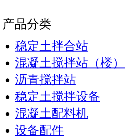
产品分类
稳定土拌合站
混凝土搅拌站（楼）
沥青搅拌站
稳定土搅拌设备
混凝土配料机
设备配件