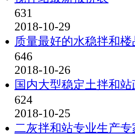
631
2018-10-29
质量最好的水稳拌和楼
646
2018-10-26
国内大型稳定土拌和站
624
2018-10-25
二灰拌和站专业生产专