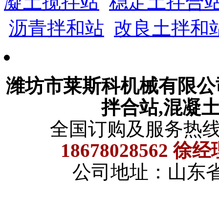
凝土搅拌站
稳定土拌合
沥青拌和站
改良土拌和
潍坊市莱斯科机械有限
拌合站,混凝
全国订购及服务热
18678028562 徐
公司地址：山东