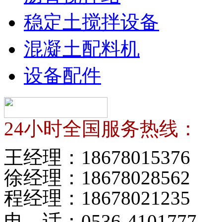
稳定土搅拌设备
混凝土配料机
设备配件
24小时全国服务热线：
王经理：
18678015376
徐经理：
18678028562
程经理：
18678021235
电 话：
0536-4101777