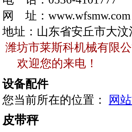
网 址：
www.wfsmw.com
地址：山东省安丘市大汶
潍坊市莱斯科机械有限公
欢迎您的来电！
设备配件
您当前所在的位置：
网站
皮带秤