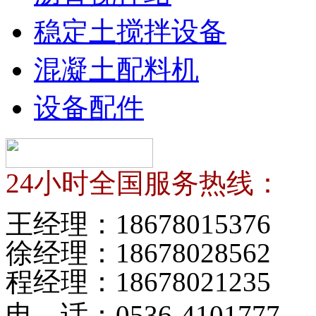
稳定土搅拌设备
混凝土配料机
设备配件
24小时全国服务热线：
王经理：
18678015376
徐经理：
18678028562
程经理：
18678021235
电 话：
0536-4101777