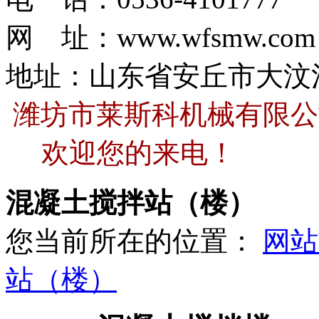
网 址：
www.wfsmw.com
地址：山东省安丘市大汶
潍坊市莱斯科机械有限公
欢迎您的来电！
混凝土搅拌站（楼）
您当前所在的位置：
网站
站（楼）