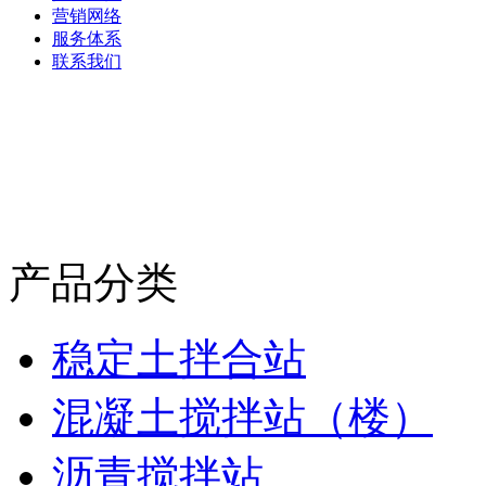
营销网络
服务体系
联系我们
产品分类
稳定土拌合站
混凝土搅拌站（楼）
沥青搅拌站