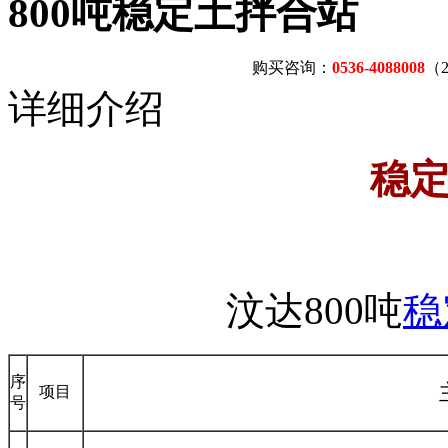
800吨稳定土拌合站
购买咨询：
0536-4088008
（
详细介绍
稳
汶达800吨
稳
序
项目
号