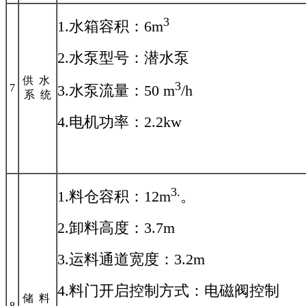
3
1.水箱容积：6m
2.水泵型号：潜水泵
供 水
3
7
3.水泵流量：50 m
/h
系 统
4.电机功率：2.2kw
3
.
1.料仓容积：12m
。
2.卸料高度：3.7m
3.运料通道宽度：3.2m
4.料门开启控制方式：电磁阀控制
储 料
8