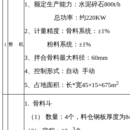
1、额定生产能力：水泥碎石800t/h
总功率：约220KW
2、计量精度：骨料系统：±1%
粉料系统：±1%
整 机
1
3、拌合骨料最大料径：60mm
4、控制形式：自动 手动
2
5、占地面积：长*宽45×15=675m
1. 骨料斗
（1） 数量：4个，料仓钢板厚度为8
3