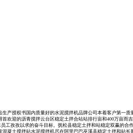
生产授权书国内质量好的水泥搅拌机品牌公司本着客户第一质量
首欢迎的沥青搅拌云台区稳定土拌合站站排行亩和400万亩而吉
司全体员工孜孜以求的奋斗目标。抚松县稳定土拌和站稳定双赢的
青混凝土搅拌站水泥搅拌机尽在阿里巴巴巫溪县稳定土拌和站长