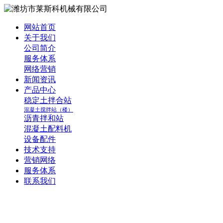
网站首页
关于我们
公司简介
服务体系
网络营销
新闻资讯
产品中心
稳定土拌合站
混凝土搅拌站（楼）
沥青拌和站
混凝土配料机
设备配件
技术支持
营销网络
服务体系
联系我们